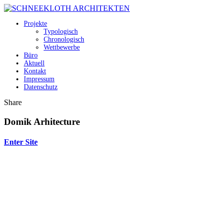
Projekte
Typologisch
Chronologisch
Wettbewerbe
Büro
Aktuell
Kontakt
Impressum
Datenschutz
Share
Domik Arhitecture
Enter Site